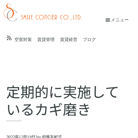
Skip
Skip
to
to
main
footer
メニュー
校
content
條
空室対策
賃貸管理
賃貸経営
ブログ
友
紀
子
オ
定期的に実施して
ン
いるカギ磨き
ラ
イ
ン
2022年12月19日
by
校條友紀子