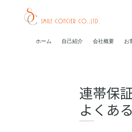
Skip
Skip
Skip
to
to
to
primary
main
footer
校
navigation
content
條
ホーム
自己紹介
会社概要
お
友
紀
子
オ
連帯保
ン
よくあ
ラ
イ