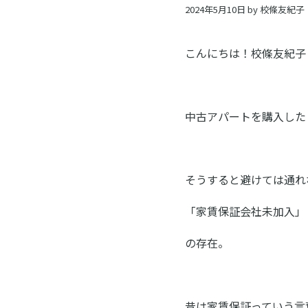
ン
2024年5月10日
by
校條友紀子
ス
ク
こんにちは！校條友紀子
ー
ル
中古アパートを購入した
そうすると避けては通れ
「家賃保証会社未加入」
の存在。
昔は家賃保証っていう言