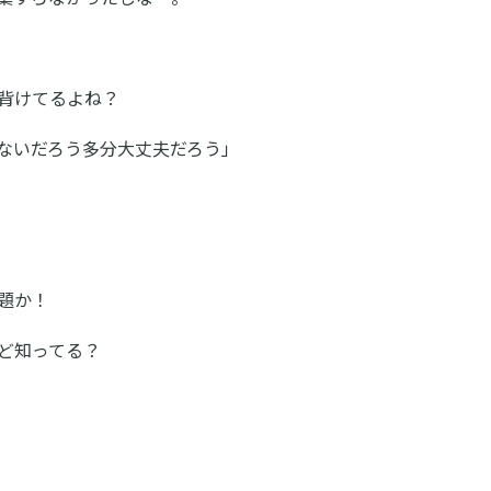
背けてるよね？
ないだろう多分大丈夫だろう」
題か！
ど知ってる？