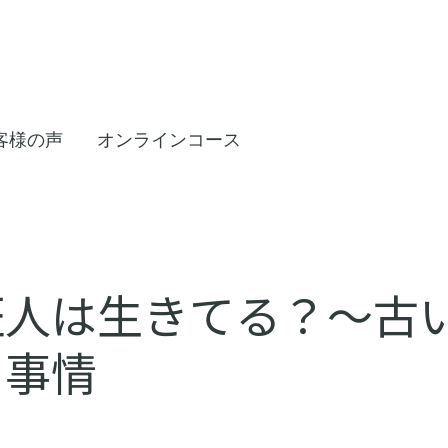
客様の声
オンラインコース
証人は生きてる？～古
る事情