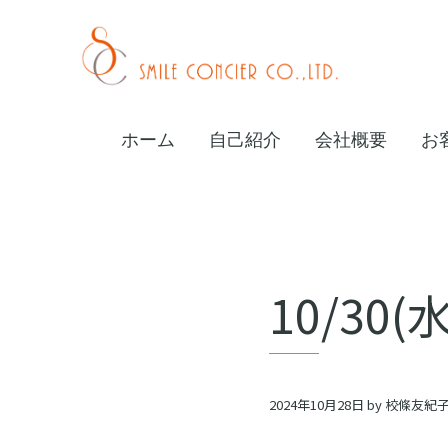
Skip
Skip
Skip
to
to
to
primary
main
footer
校
navigation
content
條
ホーム
自己紹介
会社概要
お
友
紀
子
オ
10/30
ン
ラ
イ
2024年10月28日
by
校條友紀