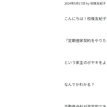
ン
2024年5月17日
by
校條友紀子
ス
ク
こんにちは！校條友紀子
ー
ル
「定期借家契約をやりた
という家主のボヤキをよ
なんでかわかる？
不動産会社が否定的であ