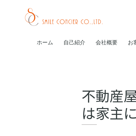
Skip
Skip
Skip
to
to
to
primary
main
footer
校
navigation
content
條
ホーム
自己紹介
会社概要
お
友
紀
子
オ
不動産
ン
は家主
ラ
イ