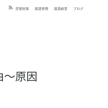
空室対策
賃貸管理
賃貸経営
ブログ
由～原因