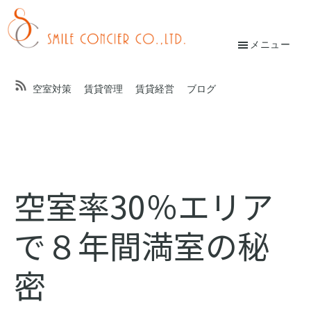
Skip
Skip
to
to
main
footer
メニュー
校
content
條
空室対策
賃貸管理
賃貸経営
ブログ
友
紀
子
オ
空室率30％エリア
ン
で８年間満室の秘
ラ
イ
密
ン