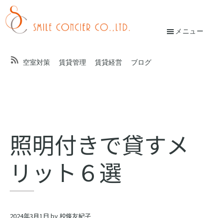
Skip
Skip
to
to
main
footer
メニュー
校
content
條
空室対策
賃貸管理
賃貸経営
ブログ
友
紀
子
オ
照明付きで貸すメ
ン
リット６選
ラ
イ
ン
2024年3月1日
by
校條友紀子