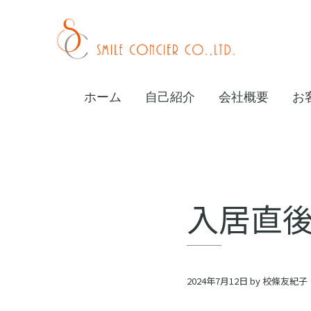
Skip
Skip
Skip
to
to
to
primary
main
footer
校
navigation
content
條
ホーム
自己紹介
会社概要
お
友
紀
子
オ
入居直
ン
ラ
イ
2024年7月12日
by
校條友紀子