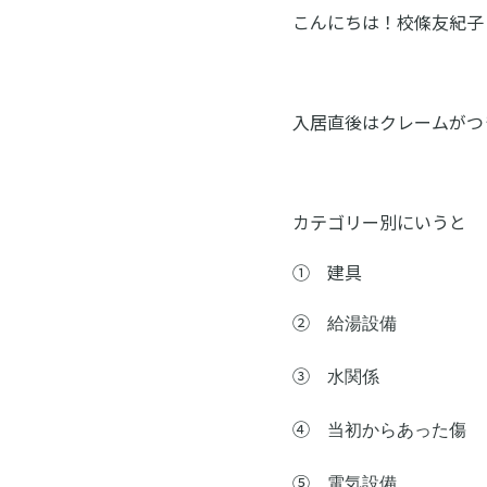
ン
ス
こんにちは！校條友紀子
ク
ー
入居直後はクレームがつ
ル
カテゴリー別にいうと
① 建具
②
給湯設備
③
水関係
④
当初からあった傷
⑤
電気設備