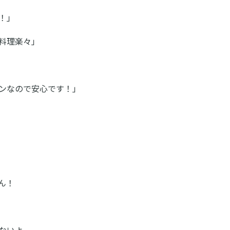
！」
料理楽々」
ンなので安心です！」
ん！
ないよ。