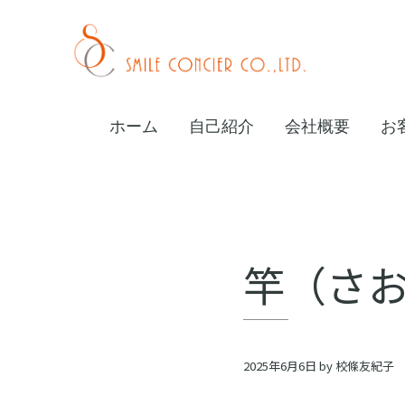
Skip
Skip
Skip
to
to
to
primary
main
footer
校
navigation
content
條
ホーム
自己紹介
会社概要
お
友
紀
子
オ
竿（さお
ン
ラ
イ
2025年6月6日
by
校條友紀子