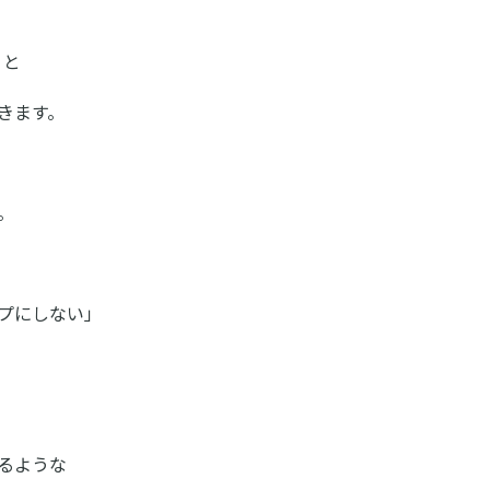
」と
きます。
。
プにしない」
るような