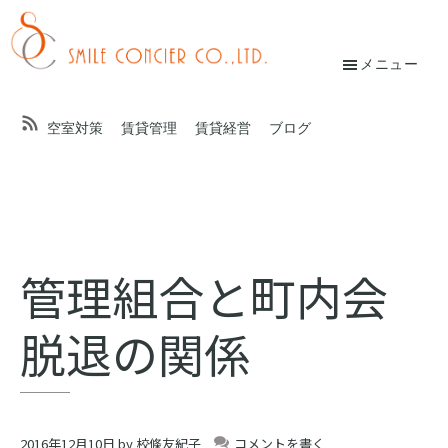
Skip
Skip
to
to
main
footer
メニュー
校
content
條
空室対策
賃貸管理
賃貸経営
ブログ
友
紀
子
オ
管理組合と町内会
ン
脱退の関係
ラ
イ
ン
2016年12月10日
by
校條友紀子
コメントを書く