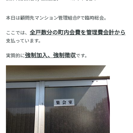
ス
ク
本日は顧問先マンション管理組合Pで臨時総会。
ー
全戸数分の町内会費を管理費会計から
ここでは、
ル
支払っています。
強制加入、強制徴収
実質的に
です。