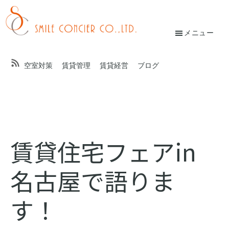
Skip
Skip
to
to
main
footer
メニュー
校
content
條
空室対策
賃貸管理
賃貸経営
ブログ
友
紀
子
オ
賃貸住宅フェアin
ン
名古屋で語りま
ラ
イ
す！
ン